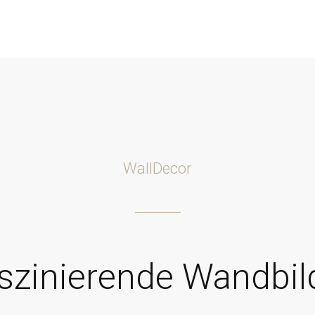
WallDecor
szinierende Wandbil