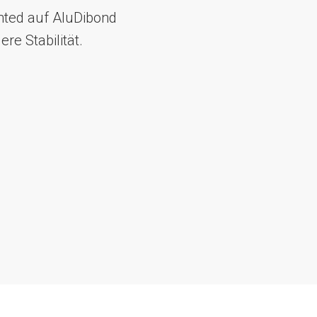
nted auf AluDibond
e Stabilität.