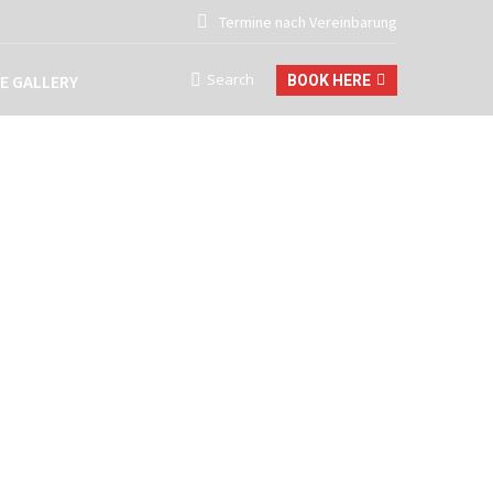
Termine nach Vereinbarung
Search
E GALLERY
BOOK HERE
Search: