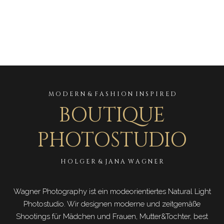
M O D E R N & F A S H I O N I N S P I R E D
BOUTIQUE
PHOTOSTUDIO
H O L G E R & J A N A W A G N E R
Wagner Photography ist ein modeorientiertes Natural Light
Photostudio. Wir designen moderne und zeitgemäße
Shootings für Mädchen und Frauen, Mutter&Tochter, best